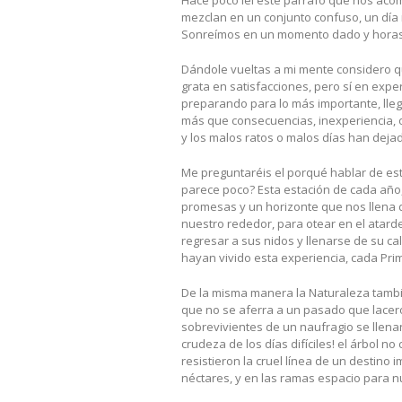
Hace poco leí este párrafo que nos acomp
mezclan en un conjunto confuso, un día
Sonreímos en un momento dado y horas 
Dándole vueltas a mi mente considero qu
grata en satisfacciones, pero sí en exp
preparando para lo más importante, lleg
más que consecuencias, inexperiencia, o
y los malos ratos o malos días han dejad
Me preguntaréis el porqué hablar de es
parece poco? Esta estación de cada año,
promesas y un horizonte que nos llena 
nuestro rededor, para otear en el atar
regresar a sus nidos y llenarse de su ca
hayan vivido esta experiencia, cada Prima
De la misma manera la Naturaleza también
que no se aferra a un pasado que laceró
sobrevivientes de un naufragio se llena
crudeza de los días difíciles! el árbol no
resistieron la cruel línea de un destino
néctares, y en las ramas espacio para n