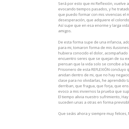
Será por esto que mi Reflexión, vuelve a
evocando tiempos pasados, y he tratado
que puedo formar con mis vivencias el má
desesperación, que adquiere el colorido 
Así supe que en esa enorme y larga vida
amigos.
De esta forma supe de una infancia, adol
para mi, tomaron forma de mis ilusiones 
hubiera conocido el dolor, acompañado d
encuentro seres que se quejan de su exi
piensan que la vida solo se concibe a ba
Prisionero de esta REFLEXIÓN concluyo q
anidan dentro de mi, que no hay negaci
clase para no olvidarlas, he aprendido 
derriban, que fragua, que forja, que en
evoco a mis inviernos la prueba que sup
El tiempo alivia nuestro sufrimiento, Ha
suceden unas a otras en forma previsibl
Que seáis ahora y siempre muy felices,