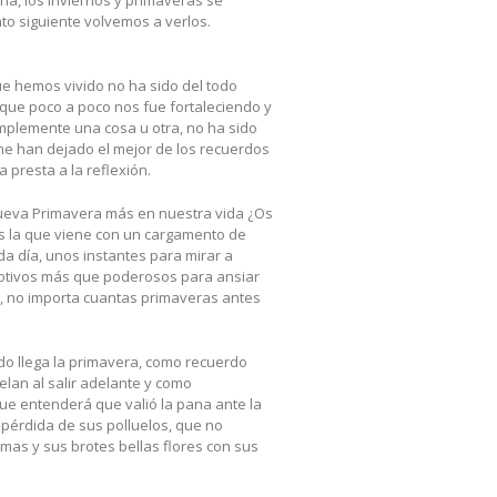
na, los inviernos y primaveras se
o siguiente volvemos a verlos.
ue hemos vivido no ha sido del todo
 que poco a poco nos fue fortaleciendo y
implemente una cosa u otra, no ha sido
me han dejado el mejor de los recuerdos
 presta a la reflexión.
nueva Primavera más en nuestra vida ¿Os
es la que viene con un cargamento de
 día, unos instantes para mirar a
 motivos más que poderosos para ansiar
va, no importa cuantas primaveras antes
ndo llega la primavera, como recuerdo
lan al salir adelante y como
que entenderá que valió la pana ante la
la pérdida de sus polluelos, que no
amas y sus brotes bellas flores con sus