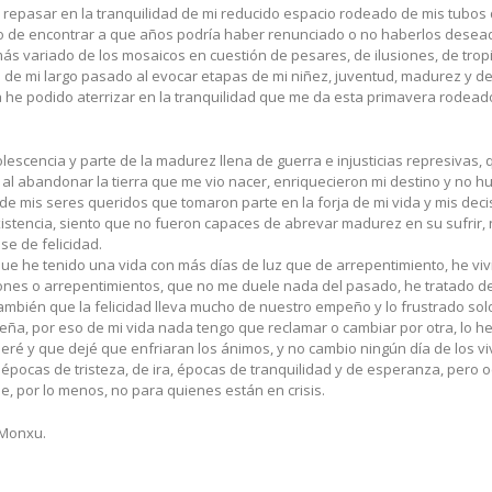
 repasar en la tranquilidad de mi reducido espacio rodeado de mis tubos de
 de encontrar a que años podría haber renunciado o no haberlos deseado v
s variado de los mosaicos en cuestión de pesares, de ilusiones, de tropiez
de mi largo pasado al evocar etapas de mi niñez, juventud, madurez y de l
 he podido aterrizar en la tranquilidad que me da esta primavera rodeado 
escencia y parte de la madurez llena de guerra e injusticias represivas, 
al abandonar la tierra que me vio nacer, enriquecieron mi destino y no hub
e mis seres queridos que tomaron parte en la forja de mi vida y mis dec
stencia, siento que no fueron capaces de abrevar madurez en su sufrir, n
se de felicidad.
ue he tenido una vida con más días de luz que de arrepentimiento, he vi
ones o arrepentimientos, que no me duele nada del pasado, he tratado d
también que la felicidad lleva mucho de nuestro empeño y lo frustrado s
seña, por eso de mi vida nada tengo que reclamar o cambiar por otra, lo 
eré y que dejé que enfriaran los ánimos, y no cambio ningún día de los vi
y épocas de tristeza, de ira, épocas de tranquilidad y de esperanza, pero 
e, por lo menos, no para quienes están en crisis.
 Monxu.