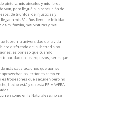
 pintura, mis pinceles y mis libros,
ivir, pero llegué a la conclusión de
os, de triunfos, de injusticias y
legar a mis 82 años lleno de felicidad.
de mi familia, mis pinturas y mis
que fueron la universidad de la vida
iera disfrutado de la libertad sino
isiones, es por eso que cuando
i tenacidad en los tropiezos, seres que
vido más satisfacciones que aún se
e aprovechar las lecciones como en
olo es tropezones que sacuden pero no
hecho, hecho está y en esta PRIMAVERA,
vidos.
ocurren como en la Naturaleza, no se