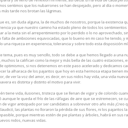
aña y se llenó de reflexión mi mente, así decía: En la vida de cada perso
 nos sentimos que los nubarrones se han despejado, pero al día o moment
más tarde nos brotan las lágrimas.
e es, sin duda alguna, la de muchos de nosotros, porque la existencia q
eriencia ya que nuestro camino ha estado pleno de todos los sentimientos
ar a la meta sin el arrepentimiento por lo perdido o lo no aprovechado, s
 falta de ambiciones equivocadas, que lo bueno en mi caso he tenido, y 
o una riqueza en experiencia, tolerancia y sobre todo esta disposición mía
te tema, pues es muy sencillo, todo se debe a que hemos llegado a una 
 muchos la califican como la mejor y más bella de las cuatro estaciones, 
de optimismos, si nos detenemos en este paso acelerado y dedicamos cada
decer la alharaca de los pajaritos que hoy en esta hermosa etapa tienen
lor, de ver la voz del amor, es decir, en sus nidos hay vida, una vida nue
vera es distinta y distinto el motivo para vivir.
 tiene vida, ilusiones, tristeza que se llenan de vigor y de colorido cua
 aunque le queda el frío de las ráfagas de aire que se estremecen, se cue
n de vigor anticipado por ser candidatos a sobrevivir otro año más ¡Creo 
 claudicó, las plantas no lloraron la pérdida de sus flores, ni los pajaritos 
 impasible, porque mientras estén de pie plantas y árboles, habrá en sus r
uevos nidos, nuevas vidas.