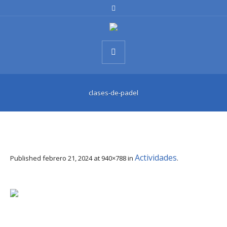
clases-de-padel
Actividades
Published
febrero 21, 2024
at 940×788 in
.