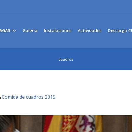
AGAR >>
Galería
Instalaciones
Actividades
Descarga C
cuadros
Comida de cuadros 2015
n
.