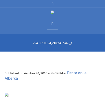
25450730354_ebec43a460_z
Fiesta en la
Published
noviembre 24, 2016
at 640×424 in
Alberca
.