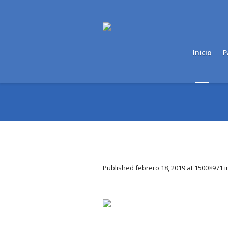
Inicio
P
Published
febrero 18, 2019
at 1500×971 