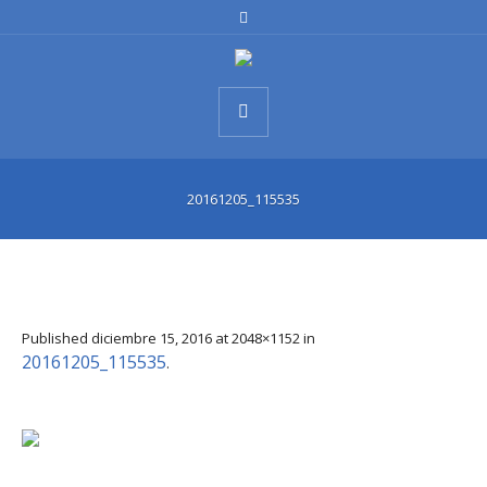
20161205_115535
Published
diciembre 15, 2016
at 2048×1152 in
20161205_115535
.