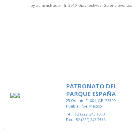
by
administrador
In
2019
,
Días festivos
,
Galeria evento
PATRONATO DEL
PARQUE ESPAÑA
25 Oriente #1001, C.P. 72500
Puebla, Pue. México
Tel. +52 (222) 243 1070
Fax. +52 (222) 243 7518